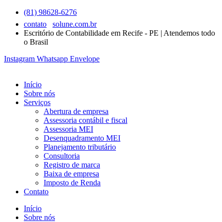
Ir
(81) 98628-6276
para
contato
solune.com.br
o
Escritório de Contabilidade em Recife - PE | Atendemos todo
conteúdo
o Brasil
Instagram
Whatsapp
Envelope
Início
Sobre nós
Serviços
Abertura de empresa
Assessoria contábil e fiscal
Assessoria MEI
Desenquadramento MEI
Planejamento tributário
Consultoria
Registro de marca
Baixa de empresa
Imposto de Renda
Contato
Início
Sobre nós